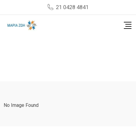
Skip
21 0428 4841
to
content
No Image Found