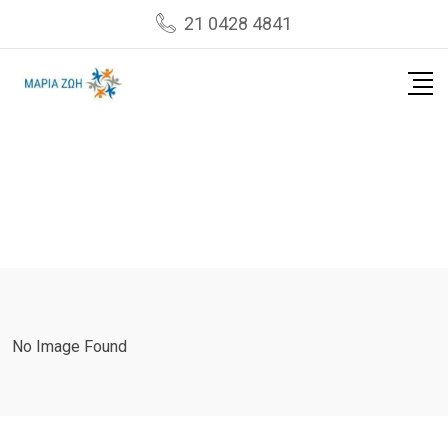
Skip
21 0428 4841
to
content
No Image Found