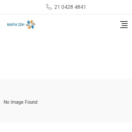
Skip
21 0428 4841
to
content
No Image Found