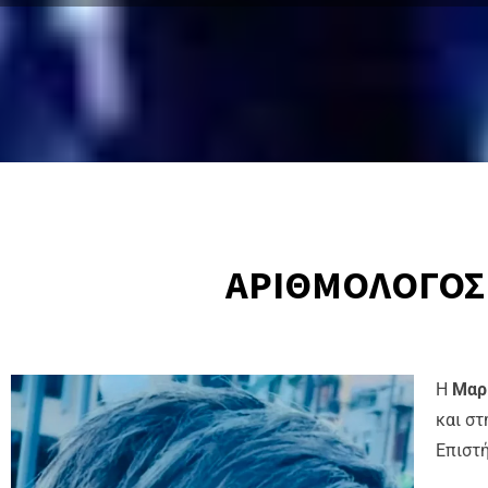
ΑΡΙΘΜΟΛΟΓΟΣ 
Η
Μαρ
και στ
Επιστή