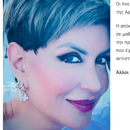
Οι πνε
της Αρ
Η από
σε μαθ
την πρ
που έχ
αντιστ
Άλλοι 