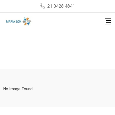
Skip
21 0428 4841
to
content
No Image Found