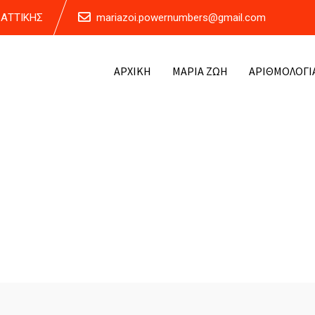
Α ΑΤΤΙΚΗΣ
mariazoi.powernumbers@gmail.com
ΑΡΧΙΚΗ
ΜΑΡΙΑ ΖΩΗ
ΑΡΙΘΜΟΛΟΓΙ