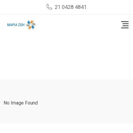
Skip
21 0428 4841
to
content
No Image Found