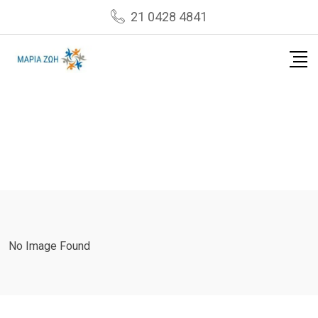
Skip
21 0428 4841
to
content
No Image Found