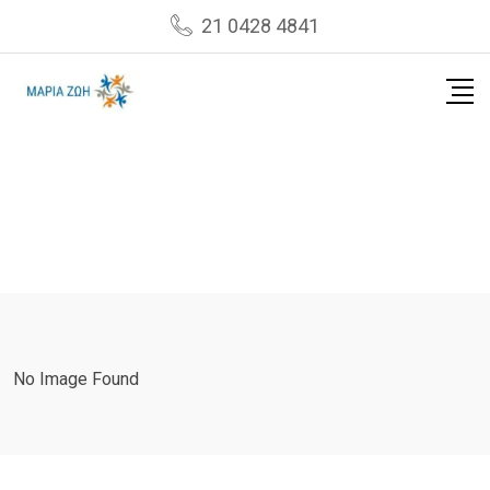
Skip
21 0428 4841
to
content
No Image Found