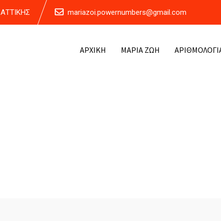
Α ΑΤΤΙΚΗΣ
mariazoi.powernumbers@gmail.com
ΑΡΧΙΚΗ
ΜΑΡΙΑ ΖΩΗ
ΑΡΙΘΜΟΛΟΓΙ