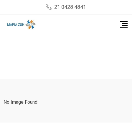
Skip
21 0428 4841
to
content
No Image Found