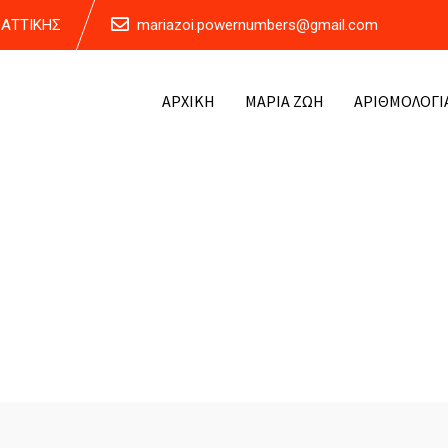
Α ΑΤΤΙΚΗΣ
mariazoi.powernumbers@gmail.com
ΑΡΧΙΚΗ
ΜΑΡΙΑ ΖΩΗ
ΑΡΙΘΜΟΛΟΓΙ