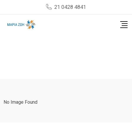
Skip
21 0428 4841
to
content
No Image Found