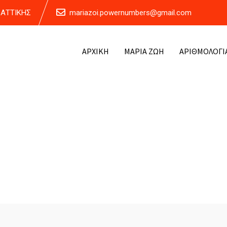
Α ΑΤΤΙΚΗΣ
mariazoi.powernumbers@gmail.com
ΑΡΧΙΚΗ
ΜΑΡΙΑ ΖΩΗ
ΑΡΙΘΜΟΛΟΓΙ