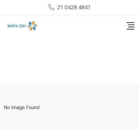
Skip
21 0428 4841
to
content
No Image Found