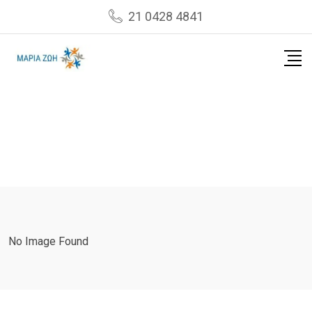
Skip
21 0428 4841
to
content
No Image Found