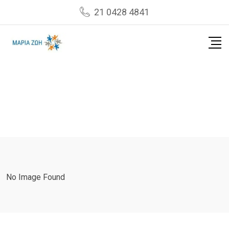
Skip
21 0428 4841
to
content
No Image Found