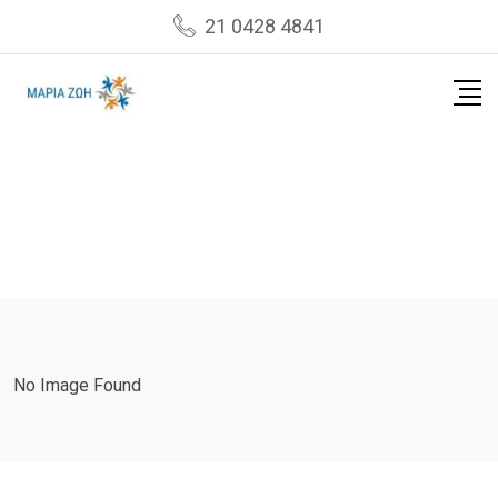
Skip
21 0428 4841
to
content
No Image Found