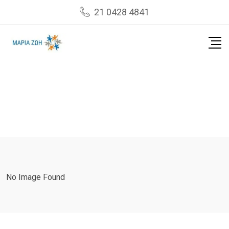
Skip
21 0428 4841
to
content
No Image Found