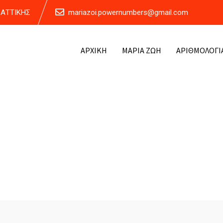
Α ΑΤΤΙΚΗΣ
mariazoi.powernumbers@gmail.com
ΑΡΧΙΚΗ
ΜΑΡΙΑ ΖΩΗ
ΑΡΙΘΜΟΛΟΓΙ