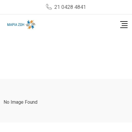
Skip
21 0428 4841
to
content
No Image Found