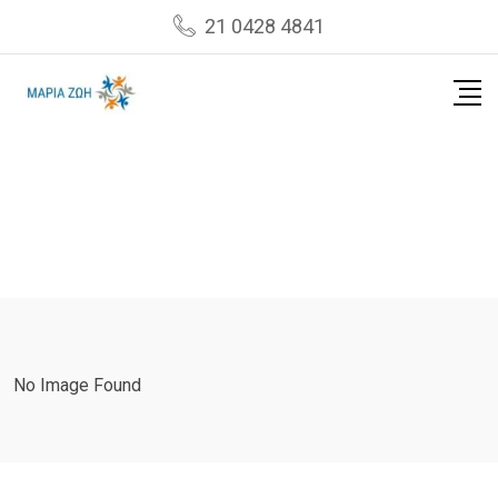
Skip
21 0428 4841
to
content
No Image Found