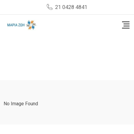
Skip
21 0428 4841
to
content
No Image Found