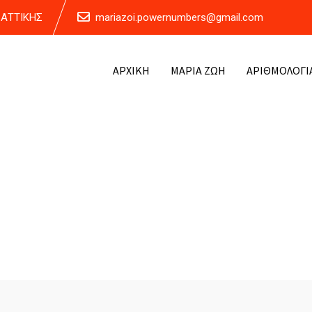
Α ΑΤΤΙΚΗΣ
mariazoi.powernumbers@gmail.com
ΑΡΧΙΚΗ
ΜΑΡΙΑ ΖΩΗ
ΑΡΙΘΜΟΛΟΓΙ