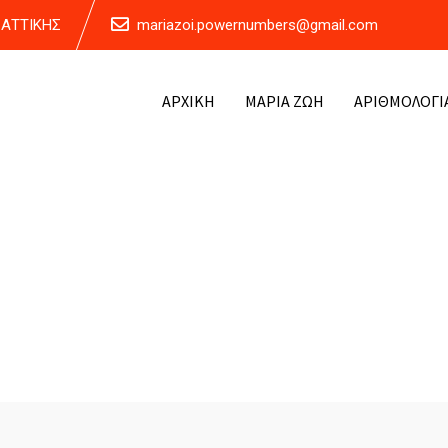
Α ΑΤΤΙΚΗΣ
mariazoi.powernumbers@gmail.com
ΑΡΧΙΚΗ
ΜΑΡΙΑ ΖΩΗ
ΑΡΙΘΜΟΛΟΓΙ