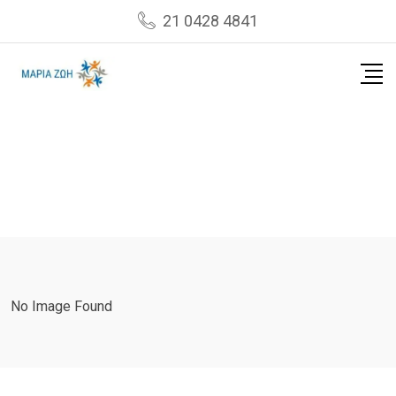
Skip
21 0428 4841
to
content
No Image Found