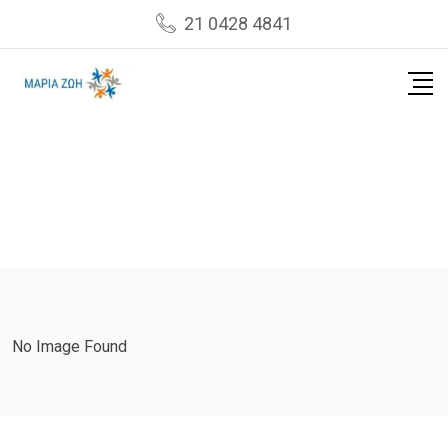
Skip
21 0428 4841
to
content
No Image Found