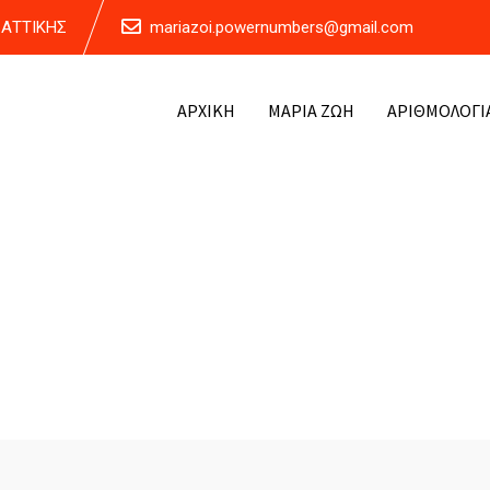
Α ΑΤΤΙΚΗΣ
mariazoi.powernumbers@gmail.com
ΑΡΧΙΚΗ
ΜΑΡΙΑ ΖΩΗ
ΑΡΙΘΜΟΛΟΓΙ