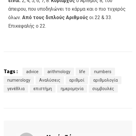
είναι:
2, 4, 5, 6, 7, 8.
Κυρίαρχος
ο Αριθμός 8, του
άπειρου, που υποδηλώνει το κάρμα και ο πιο τυχερός
όλων.
Από τους διπλούς Αριθμούς
οι 22 & 33.
Επικεφαλής ο 22.
Tags :
advice
arithmology
life
numbers
numerology
Αναλύσεις
αριθμοί
αριθμολογία
γενέθλια
επιστήμη
ημερομηνία
συμβουλές