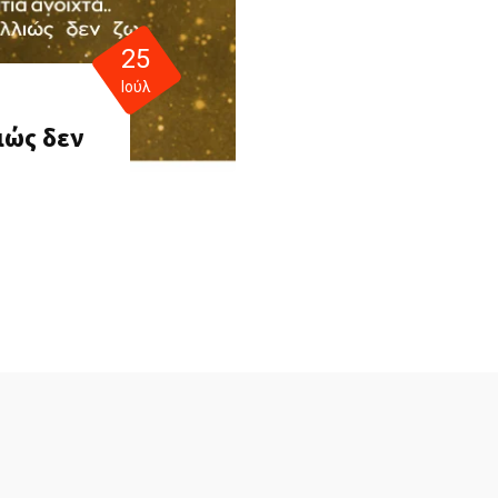
25
Ιούλ
ιώς δεν