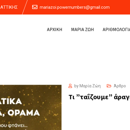
Α ΑΤΤΙΚΗΣ
mariazoi.powernumbers@gmail.com
ΑΡΧΙΚΗ
ΜΑΡΙΑ ΖΩΗ
ΑΡΙΘΜΟΛΟΓΙ
by
Μαρία Ζώη
Άρθρο
Τι ”ταΐζουμε” άραγ