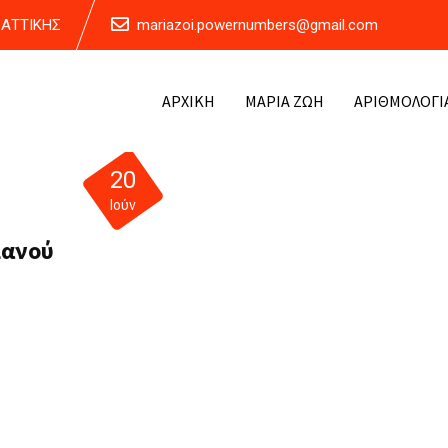
Α ΑΤΤΙΚΗΣ
mariazoi.powernumbers@gmail.com
ΑΡΧΙΚΗ
ΜΑΡΙΑ ΖΩΗ
ΑΡΙΘΜΟΛΟΓΙ
20
Ιούν
μανού