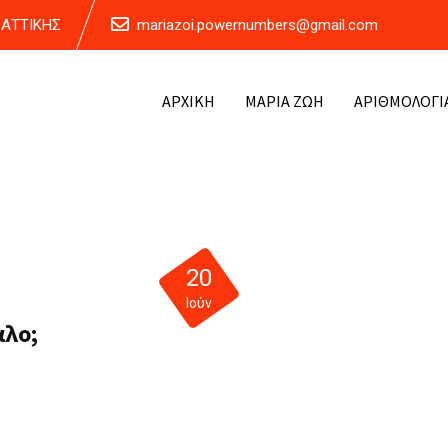
Α ΑΤΤΙΚΗΣ
mariazoi.powernumbers@gmail.com
ΑΡΧΙΚΗ
ΜΑΡΙΑ ΖΩΗ
ΑΡΙΘΜΟΛΟΓΙ
20
Ιούν
αλο;