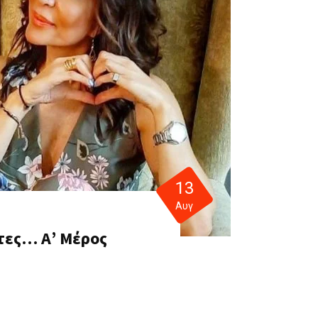
13
Αυγ
τες… Α’ Μέρος