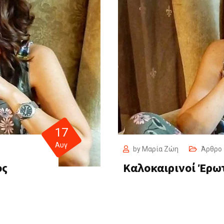
17
Αυγ
by
Μαρία Ζώη
Άρθρο
ος
Καλοκαιρινοί Έρω