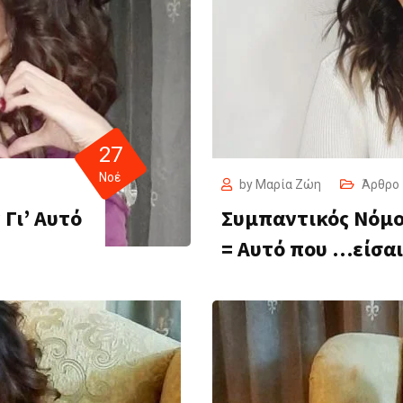
27
Νοέ
by
Μαρία Ζώη
Άρθρο
Γι’ Αυτό
Συμπαντικός Νόμος
= Αυτό που …είσαι