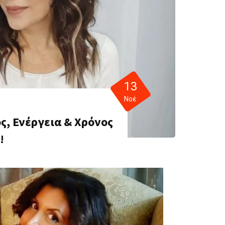
13
Νοέ
, Ενέργεια & Χρόνος
!