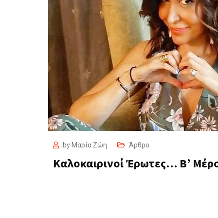
by
Μαρία Ζώη
Άρθρο
Καλοκαιρινοί Έρωτες… Β’ Μέρ