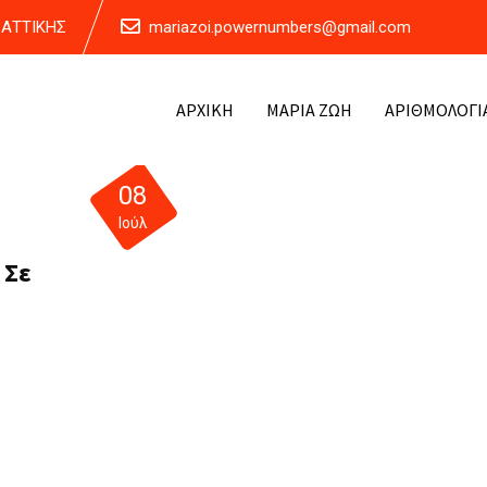
Α ΑΤΤΙΚΗΣ
mariazoi.powernumbers@gmail.com
ΑΡΧΙΚΗ
ΜΑΡΙΑ ΖΩΗ
ΑΡΙΘΜΟΛΟΓΙ
08
Ιούλ
 Σε