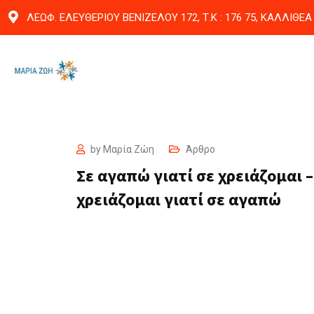
Skip
ΛΕΩΦ. ΕΛΕΥΘΕΡΙΟΥ ΒΕΝΙΖΕΛΟΥ 172, Τ.Κ : 176 75, ΚΑΛΛΙΘΕ
to
content
by
Μαρία Ζώη
Άρθρο
Σε αγαπώ γιατί σε χρειάζομαι –
χρειάζομαι γιατί σε αγαπώ