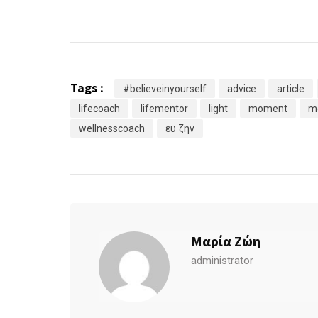
Tags :
#believeinyourself
advice
article
lifecoach
lifementor
light
moment
mo
wellnesscoach
ευ ζην
Μαρία Ζώη
administrator