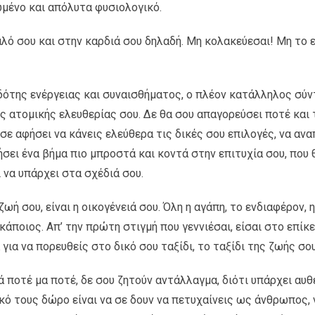
ωμένο και απόλυτα φυσιολογικό.
αλό σου και στην καρδιά σου δηλαδή. Μη κολακεύεσαι! Μη το 
ότης ενέργειας και συναισθήματος, ο πλέον κατάλληλος σύν
ς ατομικής ελευθερίας σου. Δε θα σου απαγορεύσει ποτέ και τ
 σε αφήσει να κάνεις ελεύθερα τις δικές σου επιλογές, να αν
γήσει ένα βήμα πιο μπροστά και κοντά στην επιτυχία σου, που 
 να υπάρχει στα σχέδιά σου.
 σου, είναι η οικογένειά σου. Όλη η αγάπη, το ενδιαφέρον, η α
άποιος. Απ’ την πρώτη στιγμή που γεννιέσαι, είσαι στο επίκ
ια να πορευθείς στο δικό σου ταξίδι, το ταξίδι της ζωής σο
λλά ποτέ μα ποτέ, δε σου ζητούν αντάλλαγμα, διότι υπάρχει αυ
δικό τους δώρο είναι να σε δουν να πετυχαίνεις ως άνθρωπος,