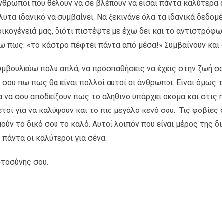
 άνθρωποι που θέλουν να σε βλέπουν να είσαι πάντα καλύτερα 
λυτα ιδανικό να συμβαίνει. Να ξεκινάνε όλα τα ιδανικά δεδομέ
οικογένειά μας, διότι πιστέψτε με έχω δει και το αντιστρόφ
έω πως: «το κάστρο πέφτει πάντα από μέσα!» Συμβαίνουν και
υμβουλεύω πολύ απλά, να προσπαθήσεις να έχεις στην ζωή σο
θα σου πω πως θα είναι πολλοί αυτοί οι άνθρωποι. Είναι όμω
ια να σου αποδείξουν πως το αληθινό υπάρχει ακόμα και στις 
ετοί για να καλύψουν και το πιο μεγάλο κενό σου. Τις φοβίες σ
ύν το δικό σου το καλό. Αυτοί λοιπόν που είναι μέρος της δικ
 πάντα οι καλύτεροι για σένα.
στοσύνης σου.