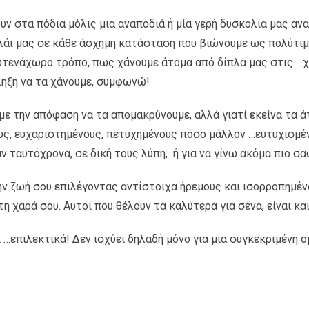
υν στα πόδια μόλις μια αναποδιά ή μία γερή δυσκολία μας α
λάι μας σε κάθε άσχημη κατάσταση που βιώνουμε ως πολύτιμοι
στενάχωρο τρόπο, πως χάνουμε άτομα από δίπλα μας στις …χα
ληξη να τα χάνουμε, συμφωνώ!
αμε την απόφαση να τα απομακρύνουμε, αλλά γιατί εκείνα τα 
υς, ευχαριστημένους, πετυχημένους πόσο μάλλον …ευτυχισμέν
ν ταυτόχρονα, σε δική τους λύπη, ή για να γίνω ακόμα πιο σα
στην ζωή σου επιλέγοντας αντίστοιχα ήρεμους και ισορροπημ
η χαρά σου. Αυτοί που θέλουν τα καλύτερα για σένα, είναι και
…επιλεκτικά! Δεν ισχύει δηλαδή μόνο για μια συγκεκριμένη ο