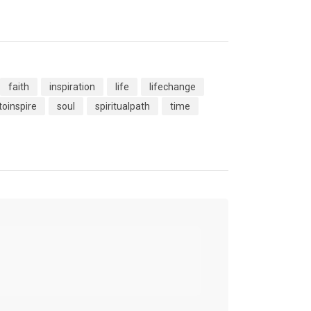
faith
inspiration
life
lifechange
toinspire
soul
spiritualpath
time