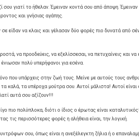
ί σου γιατί το ήθελαν. Έμειναν κοντά σου από άποψη. Έμειναν
ροντος και γνήσιας αγάπης.
σε είδαν να κλαις και γέλασαν δύο φορές πιο δυνατά από σένα
προστά, να προοδεύεις, να εξελίσσεσαι, να πετυχαίνεις και ν
, ένιωσαν πολύ υπερήφανοι για εσένα.
 μόνο που υπάρχεις στην ζωή τους. Μείνε με αυτούς τους αν
α τα καλά, τα υπέροχα μούτρα σου. Αυτοί μάλιστα! Αυτοί είναι
ιατί αυτά σου αξίζουν!!!
γο πιο πολύπλοκα, διότι ο ίδιος ο έρωτας είναι καταλυτικός
ας τις περισσότερες φορές η αλήθεια είναι, την λογική.
συντρόφων σου, όπως είναι η ανεξέλεγκτη ζήλια ή ο επαναλ