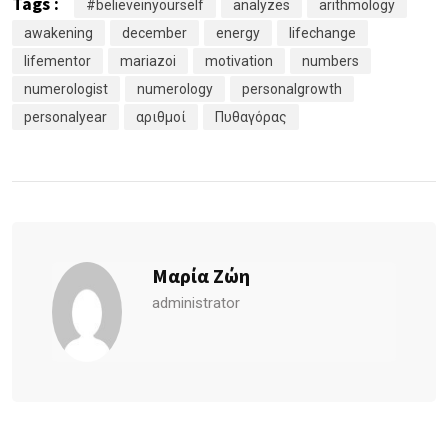
Tags :
#believeinyourself
analyzes
arithmology
awakening
december
energy
lifechange
lifementor
mariazoi
motivation
numbers
numerologist
numerology
personalgrowth
personalyear
αριθμοί
Πυθαγόρας
Μαρία Ζώη
administrator