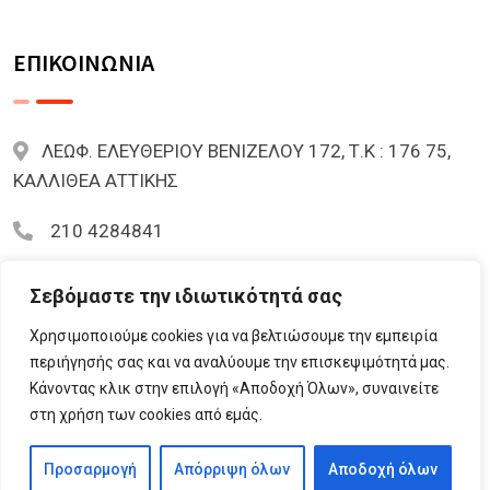
ΕΠΙΚΟΙΝΩΝΙΑ
ΛΕΩΦ. ΕΛΕΥΘΕΡΙΟΥ ΒΕΝΙΖΕΛΟΥ 172, Τ.Κ : 176 75,
ΚΑΛΛΙΘΕΑ ΑΤΤΙΚΗΣ
210 4284841
mariazoi.powernumbers@gmail.com
Σεβόμαστε την ιδιωτικότητά σας
Χρησιμοποιούμε cookies για να βελτιώσουμε την εμπειρία
περιήγησής σας και να αναλύουμε την επισκεψιμότητά μας.
Κάνοντας κλικ στην επιλογή «Αποδοχή Όλων», συναινείτε
© 2023 Lifementor.gr All Rights Reserved By
στη χρήση των cookies από εμάς.
Lifementor.gr
Προσαρμογή
Απόρριψη όλων
Αποδοχή όλων