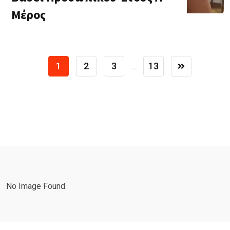
Μέρος
1
2
3
13
...
No Image Found