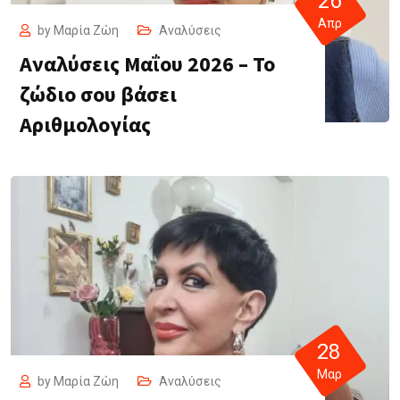
26
Απρ
by
Μαρία Ζώη
Αναλύσεις
Αναλύσεις Μαΐου 2026 – Το
ζώδιο σου βάσει
Αριθμολογίας
28
Μαρ
by
Μαρία Ζώη
Αναλύσεις