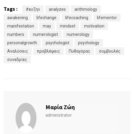
Tags :
#ευζην
analyzes
arithmology
awakening
lifechange
lifecoaching
lifementor
manifestation
may
mindset
motivation
numbers
numerologist
numerology
personalgrowth
psychologist
psychology
Αναλύσεις
προβλέψεις
Πυθαγόρας
συμβουλές
συνεδρίες
Μαρία Ζώη
administrator