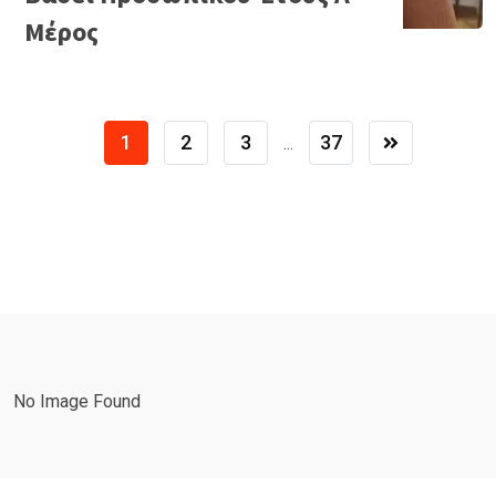
Μέρος
1
2
3
37
...
No Image Found