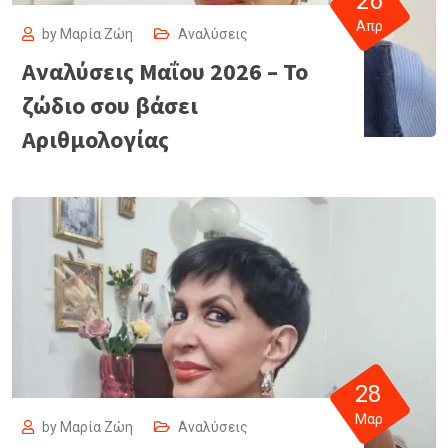
26
Απρ
by
Μαρία Ζώη
Αναλύσεις
Αναλύσεις Μαΐου 2026 – Το
ζώδιο σου βάσει
Αριθμολογίας
28
Μαρ
by
Μαρία Ζώη
Αναλύσεις