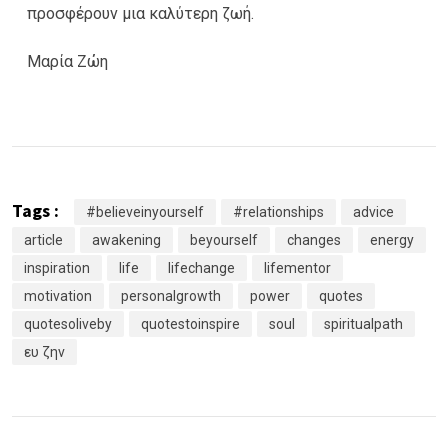
προσφέρουν μια καλύτερη ζωή.
Μαρία Ζώη
Tags :
#believeinyourself
#relationships
advice
article
awakening
beyourself
changes
energy
inspiration
life
lifechange
lifementor
motivation
personalgrowth
power
quotes
quotesoliveby
quotestoinspire
soul
spiritualpath
ευ ζην