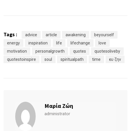
Tags :
advice
article
awakening
beyourself
energy
inspiration
life
lifechange
love
motivation
personalgrowth
quotes
quotesoliveby
quotestoinspire
soul
spiritualpath
time
ευ ζην
Μαρία Ζώη
administrator