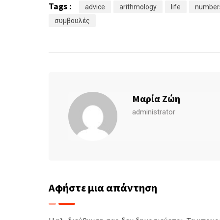
Tags :
advice
arithmology
life
number
συμβουλές
Μαρία Ζώη
administrator
Αφήστε μια απάντηση