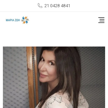
Skip
21 0428 4841
to
content