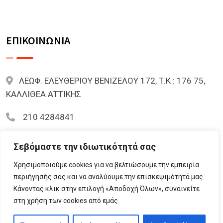
ΕΠΙΚΟΙΝΩΝΙΑ
ΛΕΩΦ. ΕΛΕΥΘΕΡΙΟΥ ΒΕΝΙΖΕΛΟΥ 172, Τ.Κ : 176 75,
ΚΑΛΛΙΘΕΑ ΑΤΤΙΚΗΣ
210 4284841
mariazoi.powernumbers@gmail.com
Σεβόμαστε την ιδιωτικότητά σας
Χρησιμοποιούμε cookies για να βελτιώσουμε την εμπειρία
περιήγησής σας και να αναλύουμε την επισκεψιμότητά μας.
Κάνοντας κλικ στην επιλογή «Αποδοχή Όλων», συναινείτε
© 2023 Lifementor.gr All Rights Reserved By
στη χρήση των cookies από εμάς.
Lifementor.gr