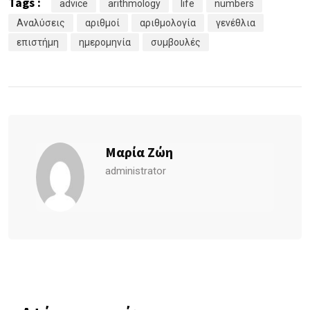
Tags :
advice
arithmology
life
numbers
Αναλύσεις
αριθμοί
αριθμολογία
γενέθλια
επιστήμη
ημερομηνία
συμβουλές
Μαρία Ζώη
administrator