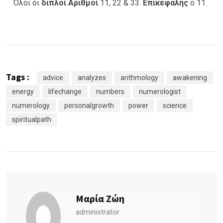
Όλοι οι
διπλοί Αριθμοί
11, 22 & 33.
Επικεφαλής
ο 11.
Tags :
advice
analyzes
arithmology
awakening
energy
lifechange
numbers
numerologist
numerology
personalgrowth
power
science
spiritualpath
Μαρία Ζώη
administrator