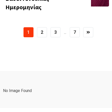
Ημερομηνίας
1
2
3
7
...
No Image Found