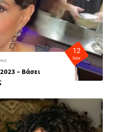
12
Ιούν
σεις
 2023 – Βάσει
ς