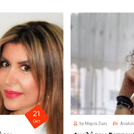
21
Οκτ
by
Μαρία Ζώη
Αναλύ