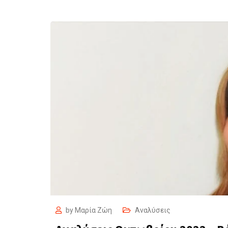
by
Μαρία Ζώη
Αναλύσεις