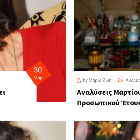
30
Μαρ
by
Μαρία Ζώη
Αναλύ
ει
Αναλύσεις Μαρτίου
Προσωπικού Έτου