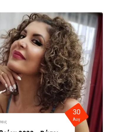
30
Αυγ
σεις