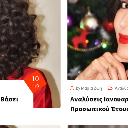
10
Φεβ
by
Μαρία Ζώη
Αναλύ
 Βάσει
Αναλύσεις Ιανουαρ
Προσωπικού Έτου