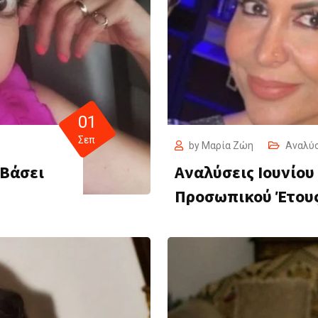
01
Σεπ
by
Μαρία Ζώη
Αναλύ
 Βάσει
Αναλύσεις Ιουνίου
Προσωπικού Έτου