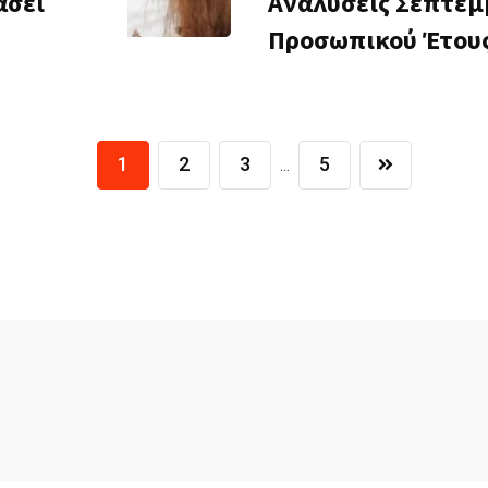
άσει
Αναλύσεις Σεπτεμβ
Προσωπικού Έτου
1
2
3
5
...