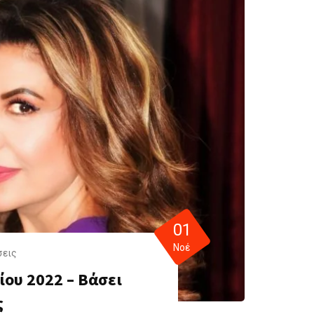
01
Νοέ
σεις
ου 2022 – Βάσει
ς