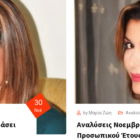
30
Νοέ
by
Μαρία Ζώη
Αναλύ
Βάσει
Αναλύσεις Νοεμβρί
Προσωπικού Έτου