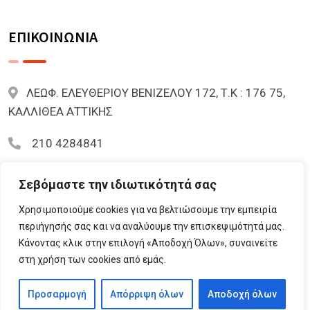
ΕΠΙΚΟΙΝΩΝΙΑ
ΛΕΩΦ. ΕΛΕΥΘΕΡΙΟΥ ΒΕΝΙΖΕΛΟΥ 172, Τ.Κ : 176 75,
ΚΑΛΛΙΘΕΑ ΑΤΤΙΚΗΣ
210 4284841
mariazoi.powernumbers@gmail.com
Σεβόμαστε την ιδιωτικότητά σας
Χρησιμοποιούμε cookies για να βελτιώσουμε την εμπειρία
περιήγησής σας και να αναλύουμε την επισκεψιμότητά μας.
Κάνοντας κλικ στην επιλογή «Αποδοχή Όλων», συναινείτε
© 2023 Lifementor.gr All Rights Reserved By
στη χρήση των cookies από εμάς.
Lifementor.gr
Προσαρμογή
Απόρριψη όλων
Αποδοχή όλων