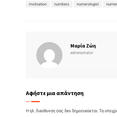
motivation
numbers
numerologist
numer
Μαρία Ζώη
administrator
Αφήστε μια απάντηση
Η ηλ. διεύθυνση σας δεν δημοσιεύεται.
Τα υποχρ