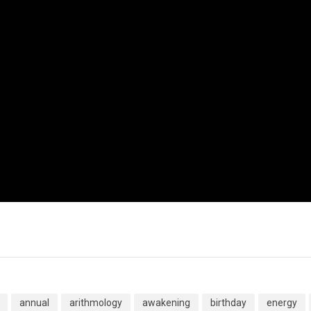
annual
arithmology
awakening
birthday
energy