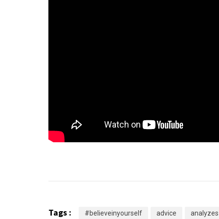
Tags :
#believeinyourself
advice
analyzes