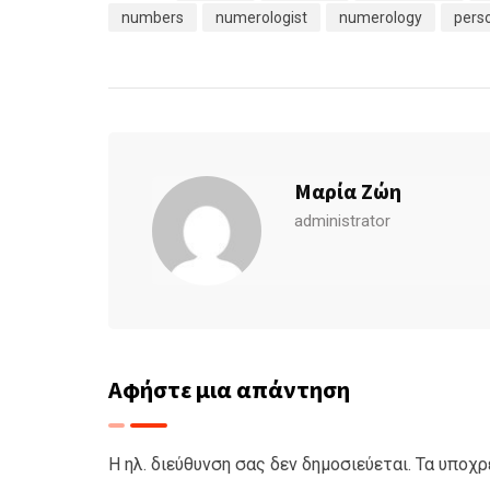
numbers
numerologist
numerology
pers
Μαρία Ζώη
administrator
Αφήστε μια απάντηση
Η ηλ. διεύθυνση σας δεν δημοσιεύεται.
Τα υποχρ