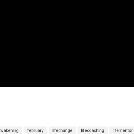
awakening
february
lifechange
lifecoaching
lifementor