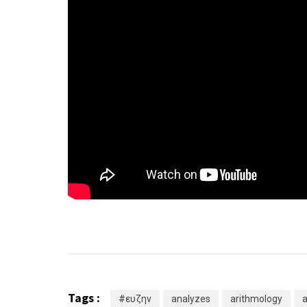
Tags :
#ευζην
analyzes
arithmology