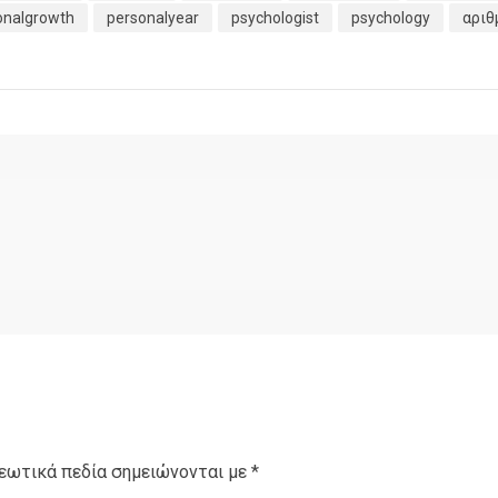
onalgrowth
personalyear
psychologist
psychology
αριθ
εωτικά πεδία σημειώνονται με
*